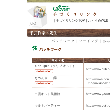
｜
手づくりリンクTOP
｜
おすすめWEB
｜
パッチワーク
｜
ソーイング
｜
あ
サイト名
Ｃrib Ｑuilt（クリブ キルト）
http://www.crib.c
もめんや・由季
http://www4.ocn.
~mo-yuki/index.
出雲キルト美術館
http://www.yawa
キルトパーティー
http://www.quilt.c