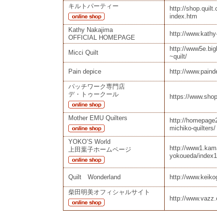
キルトパーティー
http://shop.quilt.
index.htm
Kathy Nakajima
http://www.kathy
OFFICIAL HOMEPAGE
http://www5e.big
Micci Quilt
~quilt/
Pain depice
http://www.paind
パッチワーク専門店
デ・トゥークール
https://www.shop
Mother EMU Quilters
http://homepage2
michiko-quilters/
YOKO’S World
http://www1.kama
上田葉子ホームページ
yokoueda/index1
Quilt Wonderland
http://www.keik
柴田明美オフィシャルサイト
http://www.vazz.