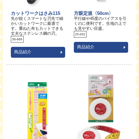
カットワークはさみ115
方眼定規〈50cm〉
先が鋭くスマートな刃先で細
平行線や45度のバイアスを引
かいカットワークに最適で
くのに便利です。生地の上で
す。重ねた布もカットできる
も見やすい目盛。
丈夫なステンレス鋼の刃。
25-052
36-666
商品紹介
商品紹介