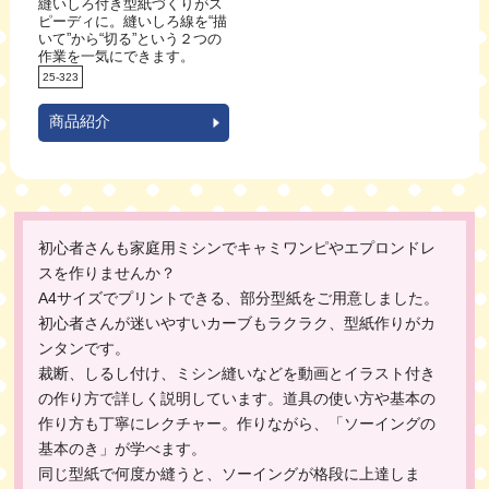
縫いしろ付き型紙づくりがス
ピーディに。縫いしろ線を“描
いて”から“切る”という２つの
作業を一気にできます。
25-323
商品紹介
初心者さんも家庭用ミシンでキャミワンピやエプロンドレ
スを作りませんか？
A4サイズでプリントできる、部分型紙をご用意しました。
初心者さんが迷いやすいカーブもラクラク、型紙作りがカ
ンタンです。
裁断、しるし付け、ミシン縫いなどを動画とイラスト付き
の作り方で詳しく説明しています。道具の使い方や基本の
作り方も丁寧にレクチャー。作りながら、「ソーイングの
基本のき」が学べます。
同じ型紙で何度か縫うと、ソーイングが格段に上達しま