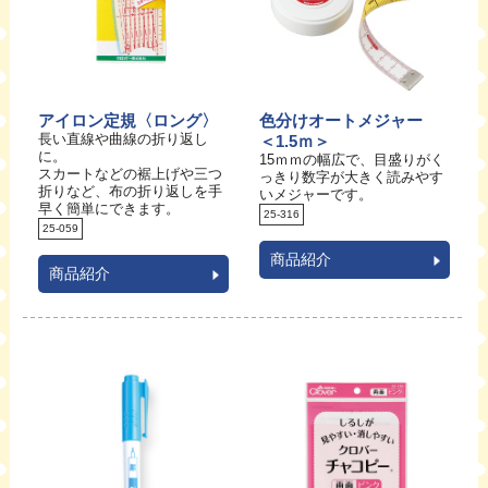
アイロン定規〈ロング〉
色分けオートメジャー
長い直線や曲線の折り返し
＜1.5ｍ＞
に。
15ｍｍの幅広で、目盛りがく
スカートなどの裾上げや三つ
っきり数字が大きく読みやす
折りなど、布の折り返しを手
いメジャーです。
早く簡単にできます。
25-316
25-059
商品紹介
商品紹介