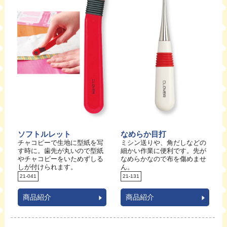
ソフトルレット
なめらか目打
チャコピーで生地に型紙を写
ミシン送りや、角だしなどの
す時に。歯先が丸いので型紙
細かい作業に便利です。先が
やチャコピーをいためずしる
なめらかなので布を傷めませ
しが付けられます。
ん。
21-041
21-131
商品紹介
商品紹介