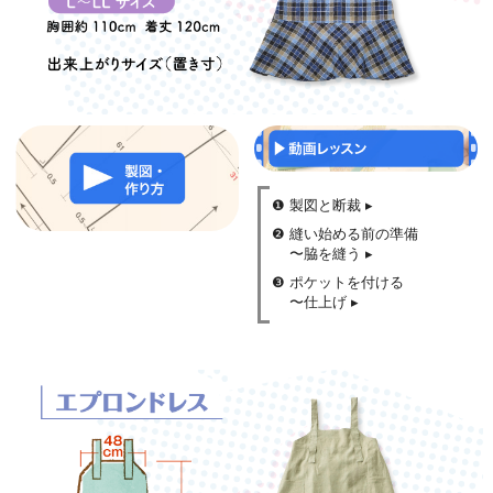
❶ 製図と断裁
▸
❷ 縫い始める前の準備
〜脇を縫う
▸
❸ ポケットを付ける
〜仕上げ
▸