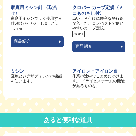
家庭用ミシン針 〈取合
クロバー カーブ定規〈ミ
せ〉
ニものさし付〉
家庭用ミシンでよく使用する
ぬいしろ付けに便利な平行線
針5種類をセットしました。
が入った、コンパクトで使い
やすいカーブ定規。
37-170
25-051
商品紹介
商品紹介
ミシン
アイロン・アイロン台
直線とジグザグミシンの機能
作業の途中でこまめにかけま
を使います。
す。 ドライとスチームの機能
があるものを。
あると便利な道具