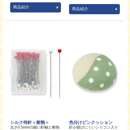
商品紹介
商品紹介
シルク待針＜耐熱＞
色分けピンクッション
太さ0.5mmの細い針軸と耐熱
針が錆びにくいシリコン入り