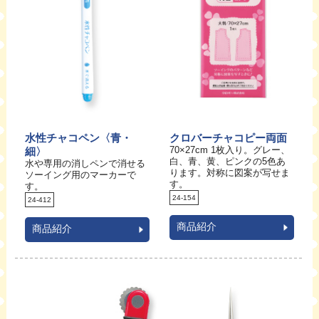
水性チャコペン〈青・
クロバーチャコピー両面
70×27cm 1枚入り。グレー、
細〉
白、青、黄、ピンクの5色あ
水や専用の消しペンで消せる
ります。対称に図案が写せま
ソーイング用のマーカーで
す。
す。
24-154
24-412
商品紹介
商品紹介