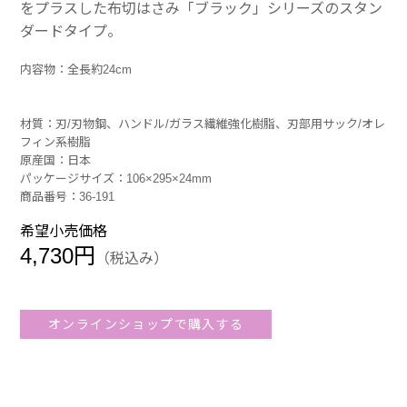
をプラスした布切はさみ「ブラック」シリーズのスタン
ダードタイプ。
内容物：全長約24cm
材質：刃/刃物鋼、ハンドル/ガラス繊維強化樹脂、刃部用サック/オレ
フィン系樹脂
原産国：日本
パッケージサイズ：106×295×24mm
商品番号：36-191
希望小売価格
4,730円
（税込み）
オンラインショップで購入する