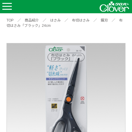
TOP
／
商品紹介
／
はさみ
／
布切はさみ
／
鋼刃
／
布
切はさみ「ブラック」24cm