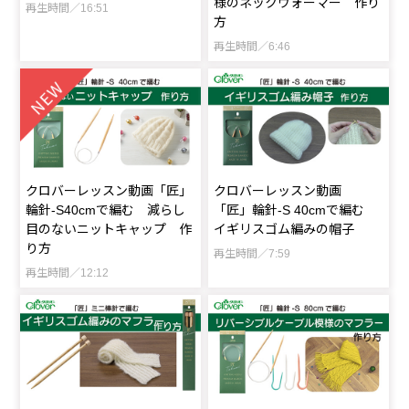
様のネックウォーマー 作り
再生時間／16:51
方
再生時間／6:46
クロバーレッスン動画「匠」
クロバーレッスン動画
輪針-S40cmで編む 減らし
「匠」輪針-S 40cmで編む
目のないニットキャップ 作
イギリスゴム編みの帽子
り方
再生時間／7:59
再生時間／12:12