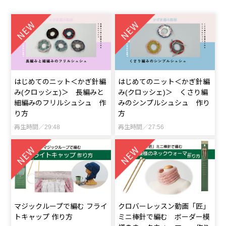
はじめてのニット＜かぎ針編
はじめてのニット＜かぎ針編
み(クロッシェ)＞ 長編みと
み(クロッシェ)＞ くさり編
細編みのフリルシュシュ 作
みのシンプルシュシュ 作り
り方
方
再生時間／29:48
再生時間／27:56
マジックループで編む フライ
クロバーレッスン動画「匠」
トキャップ 作り方
ミニ棒針で編む ボーダー模