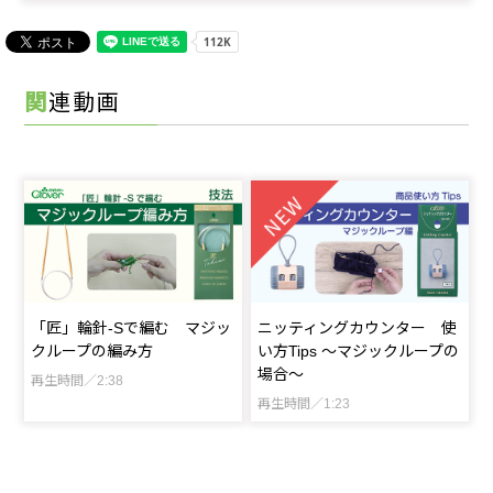
関連動画
「匠」輪針-Sで編む マジッ
ニッティングカウンター 使
クループの編み方
い方Tips ～マジックループの
場合～
再生時間／2:38
再生時間／1:23