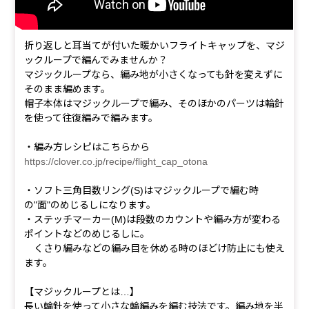
折り返しと耳当てが付いた暖かいフライトキャップを、マジ
ックループで編んでみませんか？
マジックループなら、編み地が小さくなっても針を変えずに
そのまま編めます。
帽子本体はマジックループで編み、そのほかのパーツは輪針
を使って往復編みで編みます。
・編み方レシピはこちらから
https://clover.co.jp/recipe/flight_cap_otona
・ソフト三角目数リング(S)はマジックループで編む時
の"面"のめじるしになります。
・ステッチマーカー(M)は段数のカウントや編み方が変わる
ポイントなどのめじるしに。
くさり編みなどの編み目を休める時のほどけ防止にも使え
ます。
【マジックループとは…】
長い輪針を使って小さな輪編みを編む技法です。編み地を半