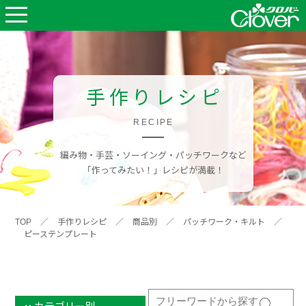
手作りレシピ
RECIPE
編み物・手芸・ソーイング・パッチワークなど
「作ってみたい！」レシピが満載！
TOP
／
手作りレシピ
／
商品別
／
パッチワーク・キルト
／
ピーステンプレート