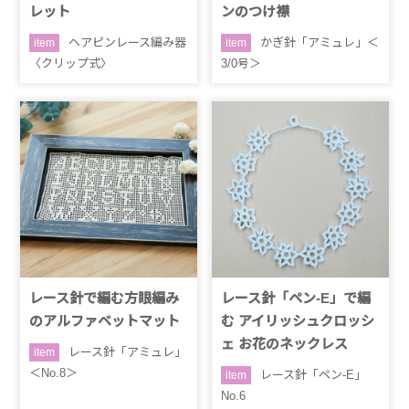
レット
ンのつけ襟
ヘアピンレース編み器
かぎ針「アミュレ」＜
item
item
〈クリップ式〉
3/0号＞
レース針で編む方眼編み
レース針「ペン-E」で編
のアルファベットマット
む アイリッシュクロッシ
ェ お花のネックレス
レース針「アミュレ」
item
＜No.8＞
レース針「ペン-E」
item
No.6