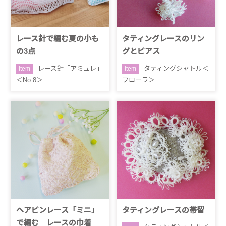
レース針で編む夏の小も
タティングレースのリン
の3点
グとピアス
レース針「アミュレ」
タティングシャトル＜
item
item
＜No.8＞
フローラ＞
ヘアピンレース「ミニ」
タティングレースの帯留
で編む レースの巾着