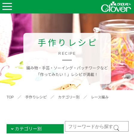
手作りレシピ
RECIPE
編み物・手芸・ソーイング・パッチワークなど
「作ってみたい！」レシピが満載！
TOP
／
手作りレシピ
／
カテゴリー別
／
レース編み
カテゴリー別