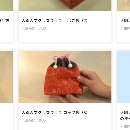
作り方
入園入学グッズづくり 上ばき袋（2）
入園
再生時間／7:08
再生時
入園入学グッズづくり コップ袋（5）
入園
のホ
再生時間／8:05
再生時