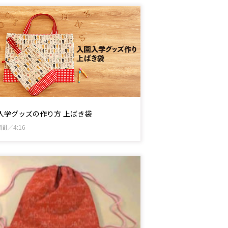
入学グッズの作り方 上ばき袋
間／4:16