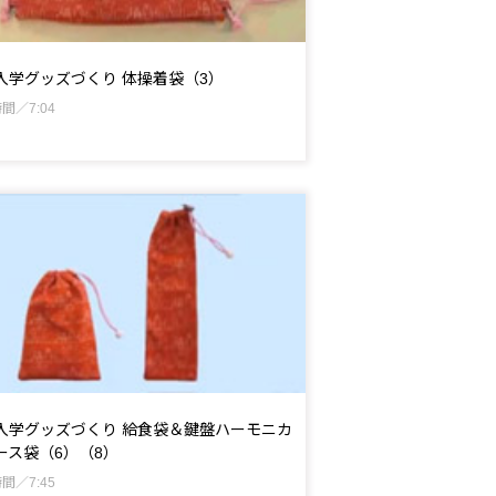
入学グッズづくり 体操着袋（3）
間／7:04
入学グッズづくり 給食袋＆鍵盤ハーモニカ
ース袋（6）（8）
間／7:45