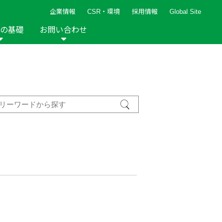
企業情報
CSR・環境
採用情報
Global Site
の基礎
お問い合わせ
報など
新着レシピ
検索ができます。
ト
手芸用品
編み針
人気レシピ
キルト
グッズ
ペーパークラフト
2013年
2012年