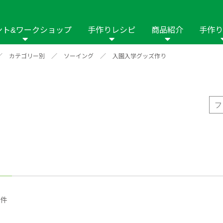
ント&ワークショップ
手作りレシピ
商品紹介
手作り
／
カテゴリー別
／
ソーイング
／
入園入学グッズ作り
商品名や商品情
その他の手作りナビ
手作りムービー
フリーワードで
2023年
2022年
2021年
イング用品
はさみ
ソーメニュ
パッチワーク・キル
ーイング
パッチワーク・
修用品
ホビー材料・キット
作品本
おなまえつけ
の手芸
糸の手芸
ール
毛の手芸
刺しゅう
み物
インテリア
2018年
2017年
2016年
2015年
2014年
1件
の他