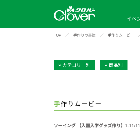
イベ
TOP
／
手作りの基礎
／
手作りムービー
イベント
編み物ナビ
ソーイングナビ
カテゴリから探す
2026年
2025年
2024年
新商品一覧
縫い針
ソー
アイテムから探す
ソ
カテゴリー別
商品別
編み物用品
インテリア
補
ワークショップ
布
クロバーモチーフ
ポルトボヌ
2026年
2025年
2024年
羊
イベントレポート
手作りムービー
編
2024年
2020年
2019年
ソーイング 【入園入学グッズ作り】
1-11/1
そ