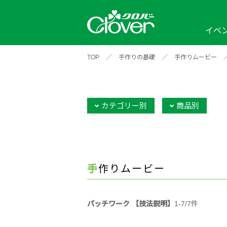
イベ
TOP
／
手作りの基礎
／
手作りムービー
イベント
編み物ナビ
ソーイングナビ
カテゴリから探す
2026年
2025年
2024年
新商品一覧
縫い針
ソー
アイテムから探す
ソ
カテゴリー別
商品別
編み物用品
インテリア
補
ワークショップ
布
クロバーモチーフ
ポルトボヌ
2026年
2025年
2024年
羊
イベントレポート
手作りムービー
編
2024年
2020年
2019年
パッチワーク 【技法説明】
1-7/7件
そ