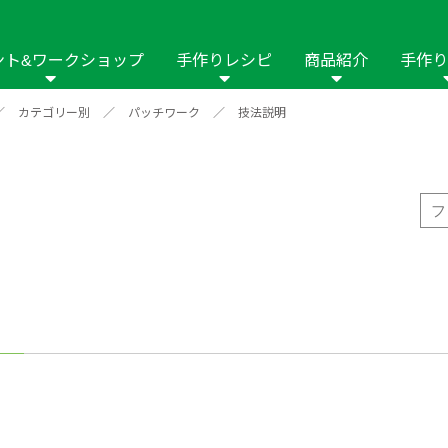
ント&ワークショップ
手作りレシピ
商品紹介
手作り
／
カテゴリー別
／
パッチワーク
／
技法説明
商品名や商品情
その他の手作りナビ
手作りムービー
フリーワードで
2023年
2022年
2021年
イング用品
はさみ
ソーメニュ
パッチワーク・キル
ーイング
パッチワーク・
修用品
ホビー材料・キット
作品本
おなまえつけ
の手芸
糸の手芸
ール
毛の手芸
刺しゅう
み物
インテリア
2018年
2017年
2016年
2015年
2014年
の他