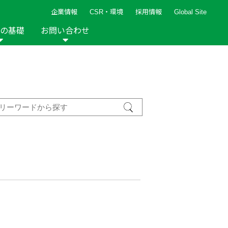
企業情報
CSR・環境
採用情報
Global Site
の基礎
お問い合わせ
報など
新着レシピ
検索ができます。
ト
手芸用品
編み針
人気レシピ
キルト
グッズ
ペーパークラフト
2013年
2012年