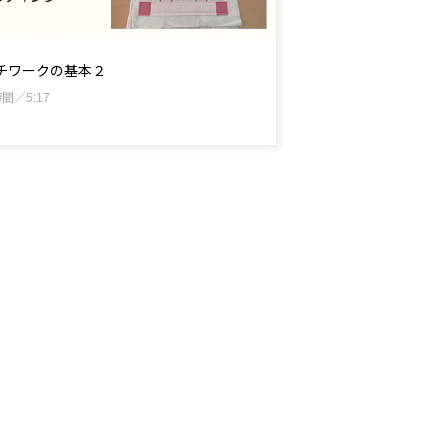
チワークの基本２
間／5:17