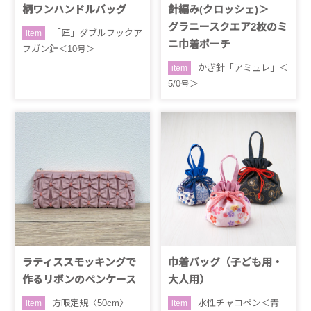
柄ワンハンドルバッグ
針編み(クロッシェ)＞
グラニースクエア2枚のミ
「匠」ダブルフックア
item
ニ巾着ポーチ
フガン針＜10号＞
かぎ針「アミュレ」＜
item
5/0号＞
ラティススモッキングで
巾着バッグ（子ども用・
作るリボンのペンケース
大人用）
方眼定規〈50cm〉
水性チャコペン＜青
item
item