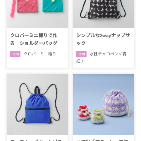
クロバーミニ織りで作
シンプルな2wayナップサ
る ショルダーバッグ
ック
クロバーミニ織り
水性チャコペン＜青
item
item
細＞