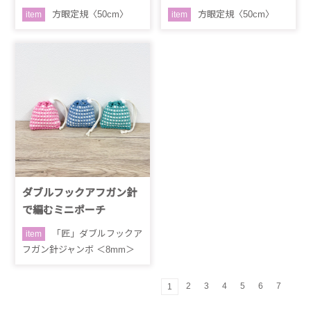
方眼定規〈50cm〉
方眼定規〈50cm〉
item
item
ダブルフックアフガン針
で編むミニポーチ
「匠」ダブルフックア
item
フガン針ジャンボ ＜8mm＞
2
3
4
5
6
7
1