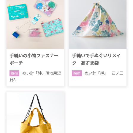
手縫いの小物ファスナー
手縫いで手ぬぐいリメイ
ポーチ
ク あずま袋
ぬい針「絆」薄地用短
ぬい針「絆」 四ノ三
item
item
針8