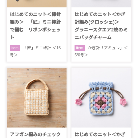
はじめてのニット＜棒針
はじめてのニット＜かぎ
編み＞ 「匠」ミニ棒針
針編み(クロッシェ)＞
で編む リボンポシェッ
グラニースクエア2枚のミ
ト
ニバッグチャーム
「匠」ミニ棒針 ＜15
かぎ針「アミュレ」＜
item
item
号＞
5/0号＞
アフガン編みのチェック
はじめてのニット＜かぎ