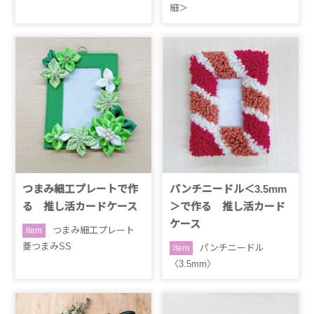
細＞
つまみ細工プレートで作
パンチニードル＜3.5mm
る 推し活カードケース
＞で作る 推し活カード
ケース
つまみ細工プレート
item
菱つまみSS
パンチニードル
item
〈3.5mm〉