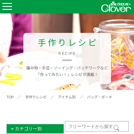
手作りレシピ
RECIPE
編み物・手芸・ソーイング・パッチワークなど
「作ってみたい！」レシピが満載！
TOP
／
手作りレシピ
／
アイテム別
／
バッグ・ポーチ
カテゴリー別