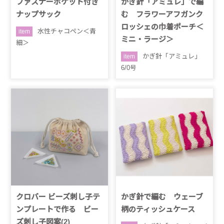
ファスナーポケット付き
かぎ針「アミュレ」で編
ナップサック
む フラワーアフガンク
ロッシェの巾着ポーチ＜
水性チャコペン＜青
item
ミニ・ラージ＞
細＞
かぎ針「アミュレ」
item
6/0号
クロバー ビーズ刺し子テ
かぎ針で編む ウェーブ
ンプレートで作る ビー
柄のティッシュケース
ズ刺し子図案(2)