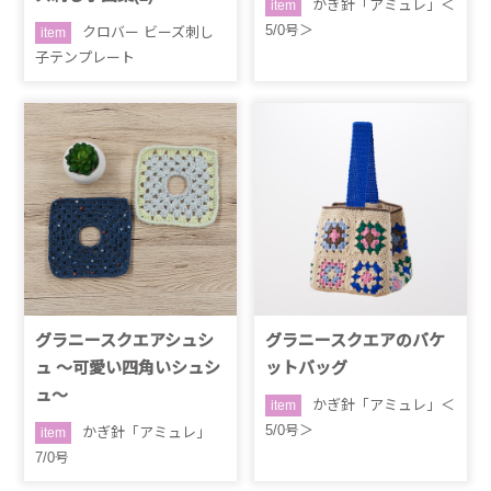
かぎ針「アミュレ」＜
item
5/0号＞
クロバー ビーズ刺し
item
子テンプレート
グラニースクエアシュシ
グラニースクエアのバケ
ュ ～可愛い四角いシュシ
ットバッグ
ュ～
かぎ針「アミュレ」＜
item
5/0号＞
かぎ針「アミュレ」
item
7/0号