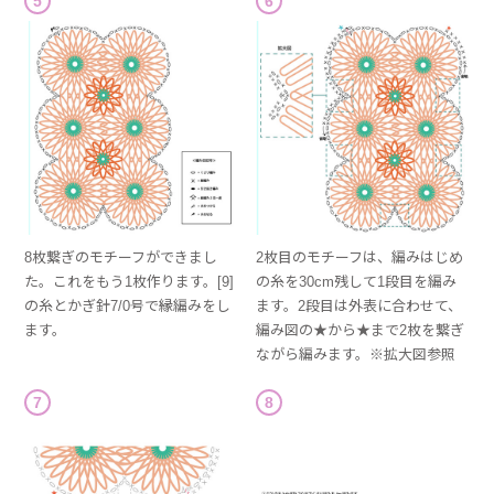
5
6
8枚繋ぎのモチーフができまし
2枚目のモチーフは、編みはじめ
た。これをもう1枚作ります。[9]
の糸を30cm残して1段目を編み
の糸とかぎ針7/0号で縁編みをし
ます。2段目は外表に合わせて、
ます。
編み図の★から★まで2枚を繋ぎ
ながら編みます。※拡大図参照
7
8