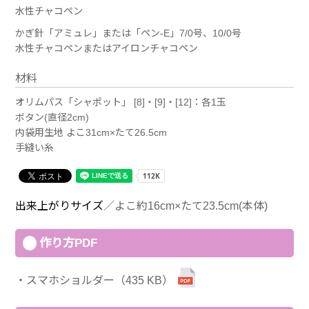
水性チャコペン
かぎ針「アミュレ」または「ペン-E」7/0号、10/0号
水性チャコペンまたはアイロンチャコペン
材料
オリムパス「シャポット」 [8]・[9]・[12]：各1玉
ボタン(直径2cm)
内袋用生地 よこ31cm×たて26.5cm
手縫い糸
出来上がりサイズ
／よこ約16cm×たて23.5cm(本体)
作り方PDF
スマホショルダー（435 KB）