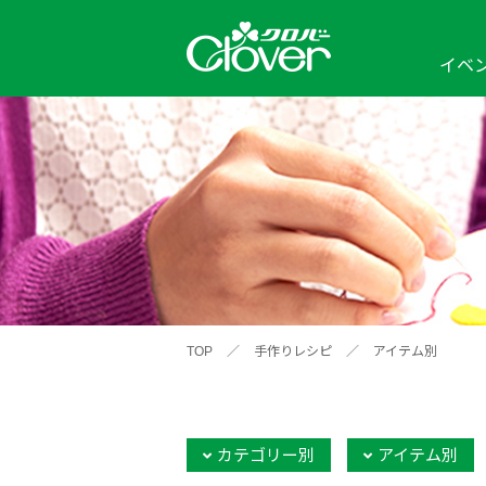
イベ
イベント
編み物ナビ
ソーイングナビ
カテゴリから探す
2026年
2025年
2024年
新商品一覧
縫い針
ソー
アイテムから探す
ソ
編み物用品
インテリア
補
ワークショップ
布
クロバーモチーフ
ポルトボヌ
2026年
2025年
2024年
羊
イベントレポート
TOP
／
手作りレシピ
／
アイテム別
編
2024年
2020年
2019年
そ
カテゴリー別
アイテム別