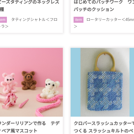
ビーズタティングのネックレス
はじめてのパッチワーク ワ
3種
パッチのクッション
タティングシャトル＜フロ
ロータリーカッター＜45m
item
item
ーラ＞
＞
ワンダーリリアンで作る テデ
クロバースラッシュカッター
ィベア風マスコット
つくる スラッシュキルトのペ