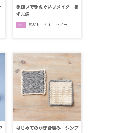
ト
手縫いで手ぬぐいリメイク あ
ずま袋
ぬい針「絆」 四ノ三
item
フ
はじめてのかぎ針編み シンプ