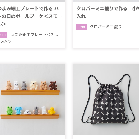
つまみ細工プレートで作る ハ
クロバーミニ織りで作る 小
レの日のボールブーケ＜スモー
入れ
ル＞
クロバーミニ織り
item
つまみ細工プレート＜剣つ
item
まみS＞