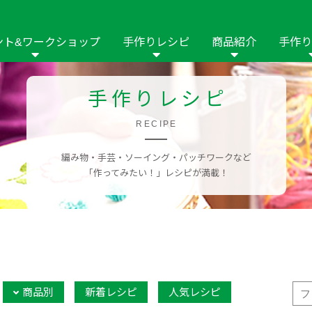
ント&ワークショップ
手作りレシピ
商品紹介
手作り
商品名や商品情
その他の手作りナビ
手作りムービー
手作りレシピ
フリーワードで
2023年
2022年
2021年
イング用品
はさみ
ソーメニュ
パッチワーク・キル
RECIPE
ーイング
パッチワーク・
修用品
ホビー材料・キット
作品本
おなまえつけ
編み物・手芸・ソーイング・パッチワークなど
の手芸
糸の手芸
ール
「作ってみたい！」レシピが満載！
毛の手芸
刺しゅう
み物
インテリア
2018年
2017年
2016年
2015年
2014年
の他
商品別
新着レシピ
人気レシピ