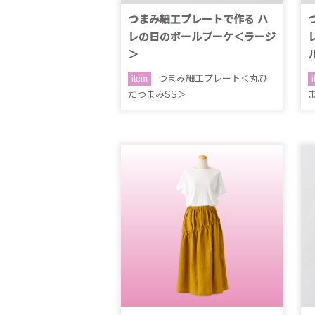
つまみ細工プレートで作る ハ
レの日のボールブーケ＜ラージ
＞
つまみ細工プレート＜丸ひ
item
だつまみSS＞