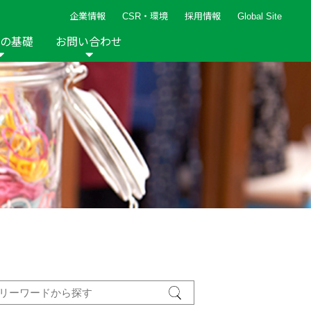
企業情報
CSR・環境
採用情報
Global Site
の基礎
お問い合わせ
報など
新着レシピ
検索ができます。
ト
手芸用品
編み針
人気レシピ
キルト
グッズ
ペーパークラフト
2013年
2012年