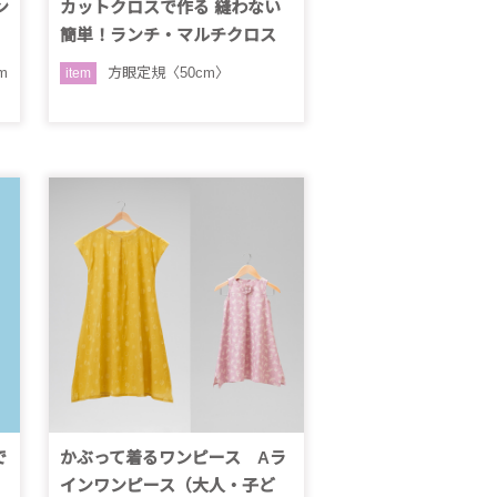
ン
カットクロスで作る 縫わない
簡単！ランチ・マルチクロス
m
方眼定規〈50cm〉
item
で
かぶって着るワンピース Aラ
インワンピース（大人・子ど