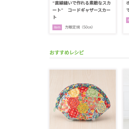
“直線縫いで作れる素敵なスカ
ート” コードギャザースカー
ト
方眼定規〈50㎝〉
item
おすすめレシピ