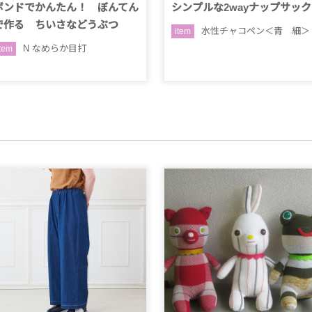
ボンドでかんたん！ ぼんてん
シンプルな2wayナップサック
で作る ちいさなどうぶつ
水性チャコペン＜青 細＞
item
N なめらか目打
item