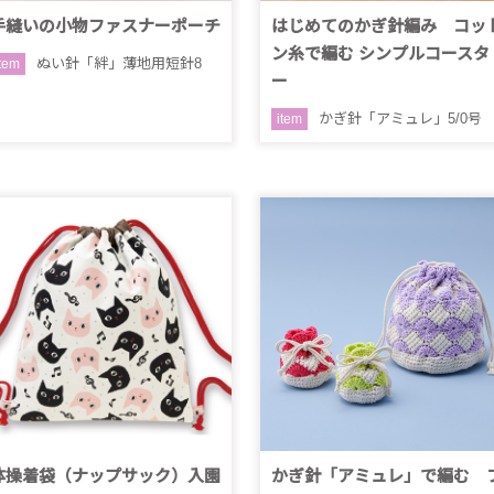
手縫いの小物ファスナーポーチ
はじめてのかぎ針編み コッ
ン糸で編む シンプルコースタ
ぬい針「絆」薄地用短針8
item
ー
かぎ針「アミュレ」5/0号
item
体操着袋（ナップサック）入園
かぎ針「アミュレ」で編む 