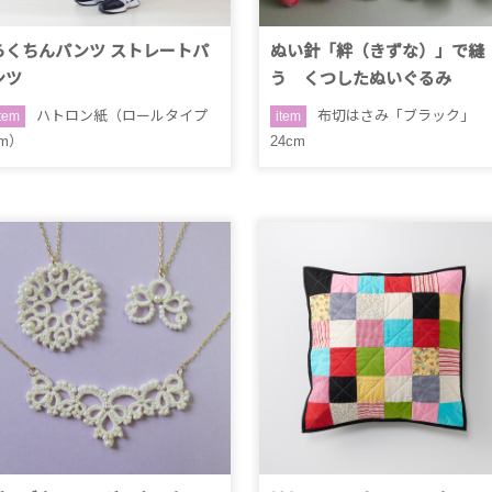
らくちんパンツ ストレートパ
ぬい針「絆（きずな）」で縫
ンツ
う くつしたぬいぐるみ
ハトロン紙（ロールタイプ
布切はさみ「ブラック」
item
item
7m）
24cm