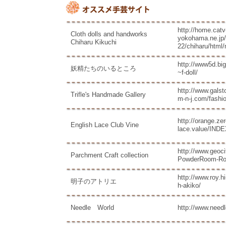
http://home.catv
Cloth dolls and handworks
yokohama.ne.jp/
Chiharu Kikuchi
22/chiharu/html/
http://www5d.big
妖精たちのいるところ
~f-doll/
http://www.galst
Trifle's Handmade Gallery
m-n-j.com/fashion
http://orange.zer
English Lace Club Vine
lace.value/IND
http://www.geocit
Parchment Craft collection
PowderRoom-Ro
http://www.roy.hi
明子のアトリエ
h-akiko/
Needle World
http://www.needl