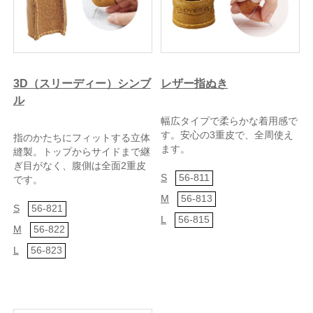
3D（スリーディー）シンブ
レザー指ぬき
ル
幅広タイプで柔らかな着用感で
す。安心の3重皮で、全周使え
指のかたちにフィットする立体
ます。
縫製。トップからサイドまで継
ぎ目がなく、腹側は全面2重皮
S
56-811
です。
M
56-813
S
56-821
L
56-815
M
56-822
L
56-823