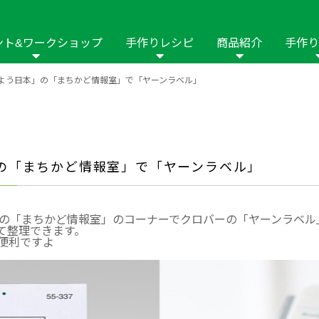
ント&ワークショップ
手作りレシピ
商品紹介
手作り
はよう日本」の「まちかど情報室」で「ヤーンラベル」
商品名や商品情
その他の手作りナビ
手作りムービー
フリーワードで
2023年
2022年
2021年
イング用品
はさみ
ソーメニュ
パッチワーク・キル
ーイング
パッチワーク・
修用品
ホビー材料・キット
作品本
おなまえつけ
本」の「まちかど情報室」で「ヤーンラベル」
の手芸
糸の手芸
ール
毛の手芸
刺しゅう
日本」の「まちかど情報室」のコーナーでクロバーの「ヤーンラベ
て整理できます。
便利ですよ
み物
インテリア
2018年
2017年
2016年
2015年
2014年
の他