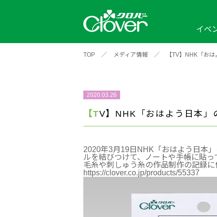
イベ
TOP
／
メディア情報
／
【TV】NHK「お
イベント
編み物ナビ
ソーイングナビ
カテゴリから探す
2026年
2025年
2024年
新商品一覧
縫い針
ソー
アイテムから探す
ソ
2020.03.26
編み物用品
インテリア
補
ワークショップ
【TV】NHK「おはよう日
布
クロバーモチーフ
ポルトボヌ
2026年
2025年
2024年
羊
2020年3月19日NHK「おはよう
イベントレポート
ルを結びつけて、ノートや手帳に貼っ
毛糸や刺しゅう糸の作品制作の記録に
編
https://clover.co.jp/products/55337
2024年
2020年
2019年
そ