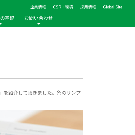
企業情報
CSR・環境
採用情報
Global Site
の基礎
お問い合わせ
報など
新着レシピ
検索ができます。
ト
手芸用品
編み針
人気レシピ
キルト
グッズ
ペーパークラフト
ル」を紹介して頂きました。糸のサンプ
2013年
2012年