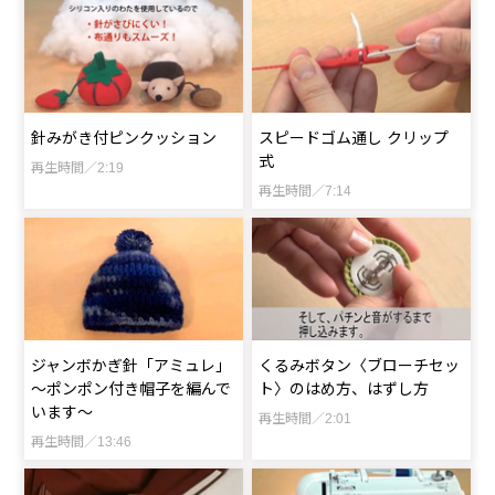
針みがき付ピンクッション
スピードゴム通し クリップ
式
再生時間／2:19
再生時間／7:14
ジャンボかぎ針「アミュレ」
くるみボタン〈ブローチセッ
～ポンポン付き帽子を編んで
ト〉のはめ方、はずし方
います～
再生時間／2:01
再生時間／13:46