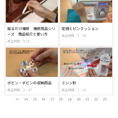
貼るだけ補修 補修用品シリ
定規とピンクッション
ーズ 商品紹介と使い方
再生時間／3：08
再生時間／9:18
ボビン・ボビンの収納用品
ミシン針
再生時間／2：47
再生時間／1：55
<<
14
15
16
17
18
20
21
22
23
19