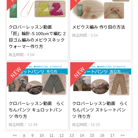
クロバーレッスン動画
メビウス編み 作り目の方法
「匠」輪針-S 100cmで編む 2
再生時間／3:54
目ゴム編みのメビウスネック
ウォーマー作り方
再生時間／4:08
クロバーレッスン動画 らく
クロバーレッスン動画 らく
ちんパンツ キュロットパン
ちんパンツ ストレートパン
ツ 作り方
ツ 作り方
再生時間／ 12:48
再生時間／16:20
<<
9
10
11
12
13
14
15
16
17
>>
8