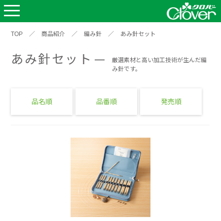
TOP
／
商品紹介
／
編み針
／
あみ針セット
あみ針セット
厳選素材と高い加工技術が生んだ編
み針です。
品名順
品番順
発売順