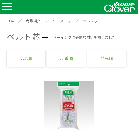
TOP
／
商品紹介
／
ソーメニュ
／
ベルト芯
ベルト芯
ソーイングに必要な材料を揃えました。
品名順
品番順
発売順