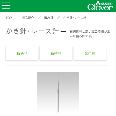
TOP
／
商品紹介
／
編み針
／
かぎ針･レース針
かぎ針･レース針
厳選素材と高い加工技術が生
んだ編み針です。
品名順
品番順
発売順