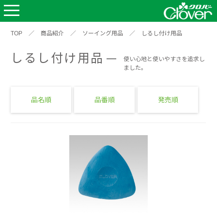
TOP
／
商品紹介
／
ソーイング用品
／
しるし付け用品
しるし付け用品
使い心地と使いやすさを追求し
ました。
品名順
品番順
発売順