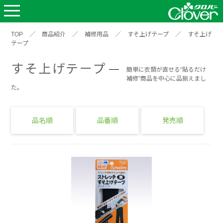
TOP
／
商品紹介
／
補修用品
／
すそ上げテープ
／
すそ上げ
テープ
すそ上げテープ
簡単に衣類が直せる“貼るだけ
補修”商品を中心に品揃えまし
た。
品名順
品番順
発売順