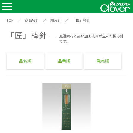
TOP
／
商品紹介
／
編み針
／
「匠」棒針
「匠」棒針
厳選素材と高い加工技術が生んだ編み針
です。
品名順
品番順
発売順