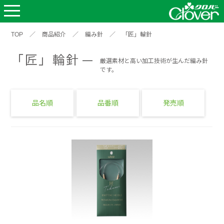
TOP
／
商品紹介
／
編み針
／
「匠」輪針
「匠」輪針
厳選素材と高い加工技術が生んだ編み針
です。
品名順
品番順
発売順