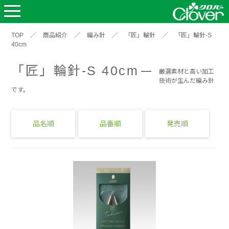
TOP
／
商品紹介
／
編み針
／
「匠」輪針
／
「匠」輪針-S
40cm
「匠」輪針-S 40cm
厳選素材と高い加工
技術が生んだ編み針
です。
品名順
品番順
発売順