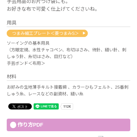
手芸用品のお片づけ袋にも。
お好きな布で可愛く仕上げてくださいね。
用具
つまみ細工プレート＜菱つまみS＞
ソーイングの基本用具
（方眼定規、水性チャコペン、布切はさみ、待針、縫い針、刺
しゅう針、糸切はさみ、目打など）
手芸ボンド＜布用＞
材料
お好みの生地薄手キルト接着綿 、カラーひもフェルト、25番刺
しゅう糸、レースなどの副資材、縫い糸
作り方PDF