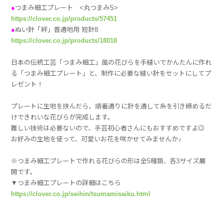
●
つまみ細工プレート <丸つまみS>
https://clover.co.jp/products/57451
●
ぬい針「絆」普通地用 短針8
https://clover.co.jp/products/18018
日本の伝統工芸「つまみ細工」風の花びらを手縫いでかんたんに作れ
る「つまみ細工プレート」と、制作に必要な縫い針をセットにしてプ
レゼント！
プレートに生地を挟んだら、順番通りに針を通して糸を引き締めるだ
けできれいな花びらが完成します。
難しい技術は必要ないので、手芸初心者さんにもおすすめですよ◎
お好みの生地を使って、可愛いお花を咲かせてみませんか♪
※つまみ細工プレートで作れる花びらの形は全5種類、各3サイズ展
開です。
▼つまみ細工プレートの詳細はこちら
https://clover.co.jp/seihin/tsumamisaiku.html