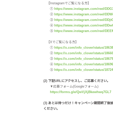
【Instagramでご覧になる方】
①
https://www.instagram.com/reel/DD
②
https://www.instagram.com/reel/DDW
③
https://www.instagram.com/reel/DDj
④
https://www.instagram.com/reel/DD
⑤
https://www.instagram.com/reel/DE
【Xでご覧になる方】
①
https://x.com/info_clover/status/186
②
https://x.com/info_clover/status/186
③
https://x.com/info_clover/status/186
④
https://x.com/info_clover/status/186
⑤
https://x.com/info_clover/status/187
(2) 下記URLにアクセスし、ご応募ください。
▼応募フォーム(Googleフォーム)
https://forms.gle/QwVjXjBkewhwq7GL7
(3) あとは待つだけ！キャンペーン期間終了
ください。