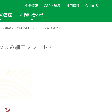
企業情報
CSR・環境
採用情報
Global Site
の基礎
お問い合わせ
ワードを集めて、つまみ細工プレートを当てよう♪
報など
新着レシピ
検索ができます。
ト
手芸用品
編み針
人気レシピ
キルト
、つまみ細工プレートを
グッズ
ペーパークラフト
2013年
2012年