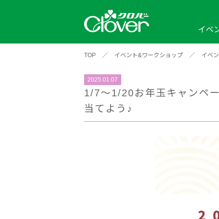
イベ
TOP
／
イベント&ワークショップ
／
イベン
イベント
編み物ナビ
ソーイングナビ
カテゴリから探す
2025.01.07
2026年
2025年
2024年
新商品一覧
縫い針
ソー
アイテムから探す
ソ
1/7～1/20お年玉キャ
編み物用品
インテリア
補
当てよう♪
ワークショップ
布
クロバーモチーフ
ポルトボヌ
2026年
2025年
2024年
羊
イベントレポート
編
2024年
2020年
2019年
そ