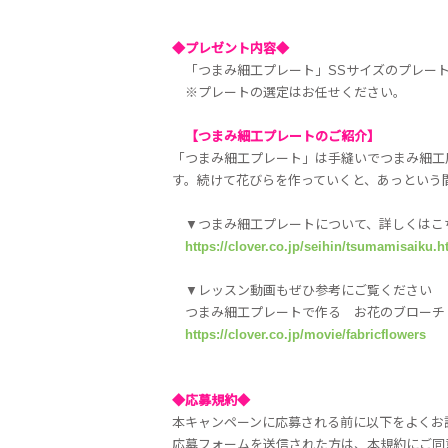
◆プレゼント内容◆
「つまみ細工プレート」SSサイズのプレート
※プレートの選定はお任せください。
【つまみ細工プレートのご紹介】
「つまみ細工プレート」は手縫いでつまみ細工
す。続けて花びらを作っていくと、あっという
▼つまみ細工プレートについて、詳しくはこ
https://clover.co.jp/seihin/tsumamisaiku.h
▼レッスン動画もぜひ参考にご覧ください
つまみ細工プレートで作る お花のブローチ
https://clover.co.jp/movie/fabricflowers
◆応募規約◆
本キャンペーンに応募される前に以下をよくお
応募フォームを送信された方は、本規約にご同