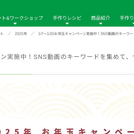
ント&ワークショップ
手作りレシピ
商品紹介
手作り
ト
／
2025年
／
1/7～1/20お年玉キャンペーン実施中！SNS動画のキー
商品名や商品情
その他の手作りナビ
手作りムービー
フリーワードで
2023年
2022年
2021年
イング用品
はさみ
ソーメニュ
パッチワーク・キル
ーイング
パッチワーク・
ンペーン実施中！SNS動画のキーワードを集めて
修用品
ホビー材料・キット
作品本
おなまえつけ
の手芸
糸の手芸
ール
毛の手芸
刺しゅう
み物
インテリア
2018年
2017年
2016年
2015年
2014年
の他