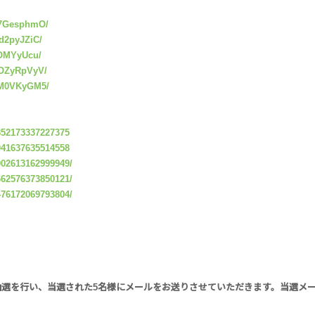
G7GesphmO/
d2pyJZiC/
tOMYyUcu/
wOZyRpVyV/
EM0VKyGM5/
3852173337227375
6041637635514558
7902613162999949/
9662576373850121/
2476172069793804/
後抽選を行い、当選された5名様にメールをお送りさせていただきます。当選