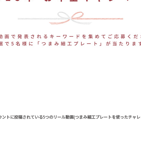
itter)アカウントに投稿されている5つのリール動画(つまみ細工プレートを使った