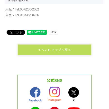
大阪：Tel.06-6208-2002
東京：Tel.03-3383-0756
イベント トップへ戻る
公式SNS