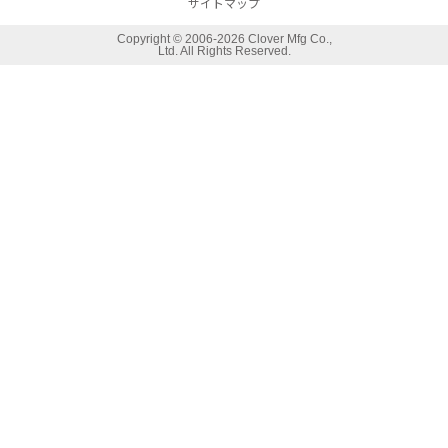
サイトマップ
Copyright ©
2006-2026 Clover Mfg Co.,
Ltd. All Rights Reserved.