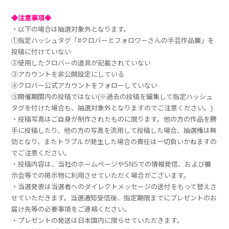
◆注意事項◆
・以下の場合は抽選対象外となります。
①指定ハッシュタグ「#クロバーとフォロワーさんの手芸作品展」を
投稿に付けていない
②使用したクロバーの道具が記載されていない
③アカウントを非公開設定にしている
④クロバー公式アカウントをフォローしていない
⑤開催期間内の投稿ではない(※過去の投稿を編集して指定ハッシュ
タグを付けた場合も、抽選対象外となりますのでご注意ください。)
・投稿写真はご自身が制作されたものに限ります。他の方の作品を勝
手に投稿したり、他の方の写真を流用して投稿した場合、抽選権は無
効となり、またトラブルが発生した場合の責任は一切負いかねますの
でご注意ください。
・投稿内容は、当社のホームページやSNSでの情報発信、および展
示会等での掲示物に利用させていただく場合がございます。
・当選発表は当選者へのダイレクトメッセージの送付をもって替えさ
せていただきます。当選通知受信後、指定期限までにプレゼントのお
届け先等の必要事項をご連絡ください。
・プレゼントの発送は日本国内に限らせていただきます。