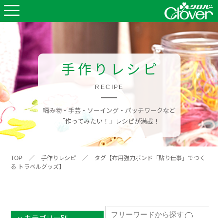
手作りレシピ
RECIPE
編み物・手芸・ソーイング・パッチワークなど
「作ってみたい！」レシピが満載！
TOP
／
手作りレシピ
／
タグ【布用強力ボンド「貼り仕事」でつく
る トラベルグッズ】