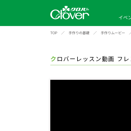
イベ
TOP
／
手作りの基礎
／
手作りムービー
イベント
編み物ナビ
ソーイングナビ
カテゴリから探す
2026年
2025年
2024年
新商品一覧
縫い針
ソー
アイテムから探す
ソ
クロバーレッスン動画 フ
編み物用品
インテリア
補
ワークショップ
布
クロバーモチーフ
ポルトボヌ
2026年
2025年
2024年
羊
イベントレポート
編
2024年
2020年
2019年
そ