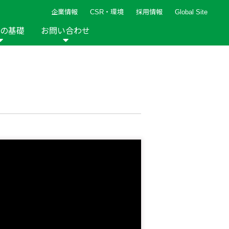
企業情報
CSR・環境
採用情報
Global Site
の基礎
お問い合わせ
報など
新着レシピ
検索ができます。
ト
手芸用品
編み針
人気レシピ
キルト
グッズ
ペーパークラフト
2013年
2012年