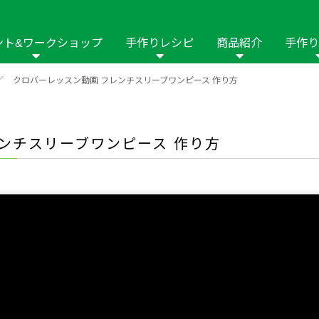
ント&ワークショップ
手作りレシピ
商品紹介
手作り
／
クロバーレッスン動画 フレンチスリーブワンピース 作り方
商品名や商品情
その他の手作りナビ
手作りムービー
フリーワードで
2023年
2022年
2021年
イング用品
はさみ
ソーメニュ
パッチワーク・キル
ーイング
パッチワーク・
レンチスリーブワンピース 作り方
修用品
ホビー材料・キット
作品本
おなまえつけ
の手芸
糸の手芸
ール
毛の手芸
刺しゅう
み物
インテリア
2018年
2017年
2016年
2015年
2014年
の他