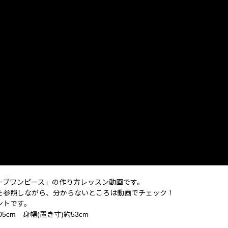
ーブワンピース」の作り方レッスン動画です。
を参照しながら、分からないところは動画でチェック！
ントです。
5cm 身幅(置き寸)約53cm