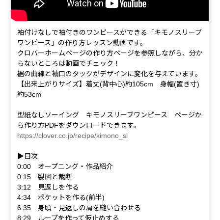
袖付けなしで袖付きのワンピースができる「キモノスリーブ
ワンピース」の作り方レッスン動画です。
クロバーホームページの作り方ページを参照しながら、分か
らないところは動画でチェック！
裾の曲線と袖口のタックがデザインに変化を与えています。
【出来上がりサイズ】着丈(背中心)約105cm 身幅(置き寸)
約53cm
型紙なしソーイング キモノスリーブワンピース ページか
ら作り方PDFをダウンロードできます。
https://clover.co.jp/recipe/kimono_sl
▶目次
0:00 オープニング・作品紹介
0:15 製図と裁断
3:12 見返しを作る
4:34 ポケットを作る(前半)
6:35 身頃・見返しの肩を縫い合わせる
8:29 ループを作って仮止めする