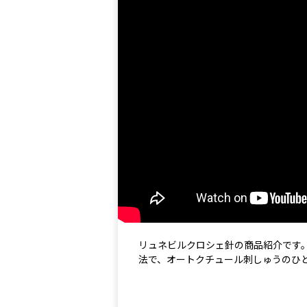
リュネビルクロシェ針の商品紹介です
法で、オートクチュール刺しゅうのひ