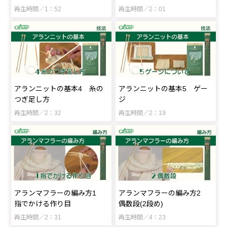
再生時間／1：52
再生時間／2：01
アランニットの基本4 糸の
アランニットの基本5 ゲー
つぎ足し方
ジ
再生時間／2：32
再生時間／2：19
アランマフラーの編み方2
アランマフラーの編み方1
偶数段(2段め)
指でかける作り目
再生時間／4：23
再生時間／2：31