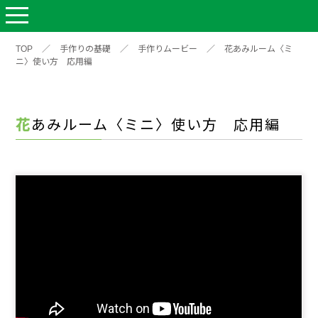
TOP
／
手作りの基礎
／
手作りムービー
／
花あみルーム〈ミ
ニ〉使い方 応用編
花あみルーム〈ミニ〉使い方 応用編