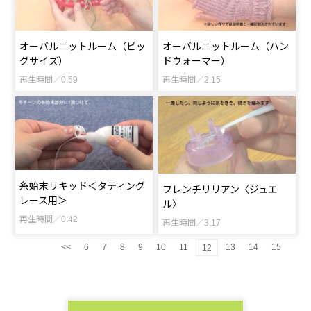
オーバルニットルーム（ビッ
オーバルニットルーム（ハン
グサイズ）
ドウォーマー）
再生時間／0:59
再生時間／2:15
糸始末リキッド＜タティング
フレンチリリアン〈ジュエ
レース用＞
ル〉
再生時間／0:42
再生時間／3:17
<<
6
7
8
9
10
11
13
14
15
12