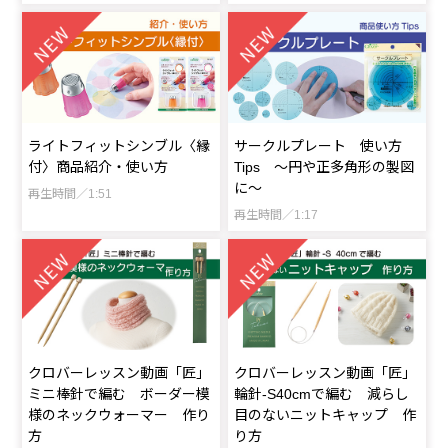
ライトフィットシンブル〈縁
サークルプレート 使い方
付〉商品紹介・使い方
Tips ～円や正多角形の製図
に～
再生時間／1:51
再生時間／1:17
クロバーレッスン動画「匠」
クロバーレッスン動画「匠」
ミニ棒針で編む ボーダー模
輪針-S40cmで編む 減らし
様のネックウォーマー 作り
目のないニットキャップ 作
方
り方