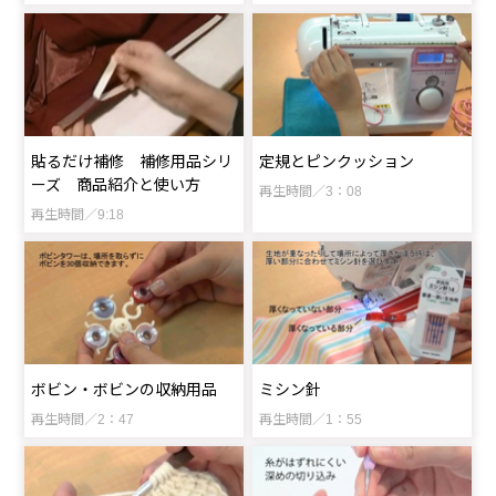
貼るだけ補修 補修用品シリ
定規とピンクッション
ーズ 商品紹介と使い方
再生時間／3：08
再生時間／9:18
ボビン・ボビンの収納用品
ミシン針
再生時間／2：47
再生時間／1：55