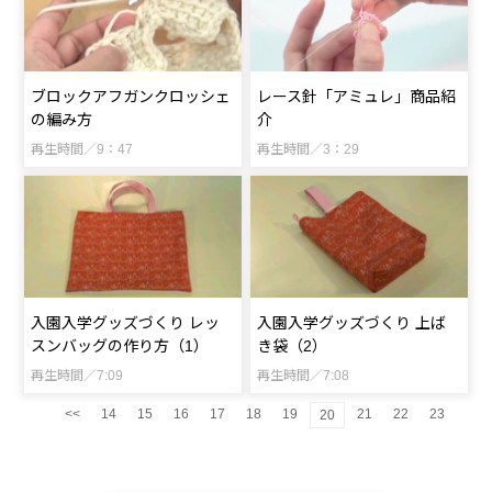
ブロックアフガンクロッシェ
レース針「アミュレ」商品紹
の編み方
介
再生時間／9：47
再生時間／3：29
入園入学グッズづくり レッ
入園入学グッズづくり 上ば
スンバッグの作り方（1）
き袋（2）
再生時間／7:09
再生時間／7:08
<<
14
15
16
17
18
19
21
22
23
20