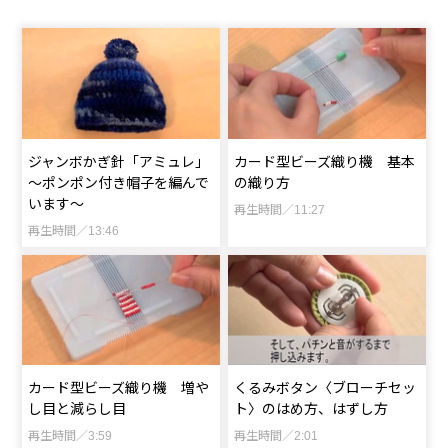
ジャンボかぎ針「アミュレ」
カード型ビーズ織り機 基本
～ポンポン付き帽子を編んで
の織り方
います～
再生時間／11:27
再生時間／13:46
カード型ビーズ織り機 増や
くるみボタン〈ブローチセッ
し目と減らし目
ト〉のはめ方、はずし方
再生時間／3:59
再生時間／2:01