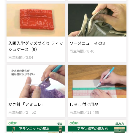
入園入学グッズづくり ティッ
ソーメニュ その3
シュケース（9）
再生時間／8:40
再生時間／3:04
かぎ針「アミュレ」
しるし付け用品
再生時間／2：52
再生時間／11：08