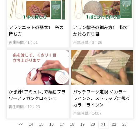
アランニットの基本1 糸の
アラン帽子の編み方1 指で
持ち方
かける作り目
再生時間／1：51
再生時間／3：26
かぎ針｢アミュレ｣で編むフラ
パッチワーク定規 ＜カラー
ワーアフガンクロッシェ
ライン＞、ストリップ定規＜
カラーライン＞
再生時間／12：23
再生時間／14:07
<<
14
15
16
17
18
19
20
22
23
21