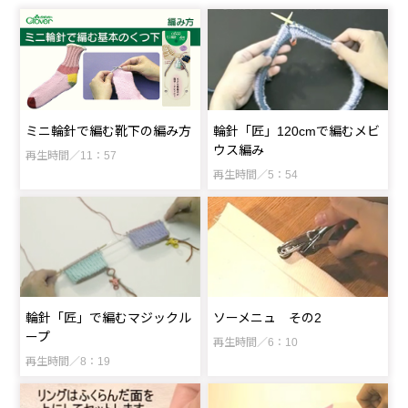
ミニ輪針で編む靴下の編み方
輪針「匠」120cmで編むメビ
ウス編み
再生時間／11：57
再生時間／5：54
輪針「匠」で編むマジックル
ソーメニュ その2
ープ
再生時間／6：10
再生時間／8：19