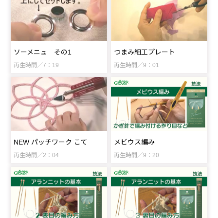
ソーメニュ その1
つまみ細工プレート
再生時間／7：19
再生時間／9：01
メビウス編み
NEW パッチワーク こて
再生時間／9：20
再生時間／2：04