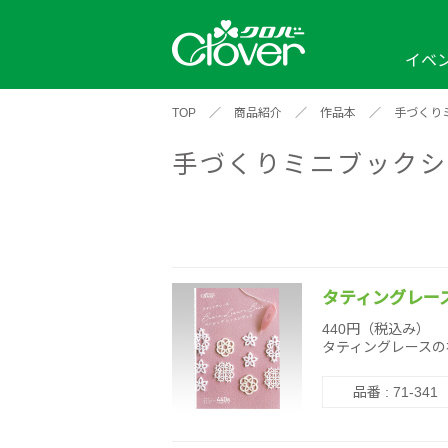
イベ
TOP
／
商品紹介
／
作品本
／
手づくり
イベント
編み物ナビ
ソーイングナビ
カテゴリから探す
手づくりミニブックシ
2026年
2025年
2024年
新商品一覧
縫い針
ソー
アイテムから探す
ソ
編み物用品
インテリア
補
ワークショップ
布
クロバーモチーフ
ポルトボヌ
2026年
2025年
2024年
羊
タティングレース
イベントレポート
440円（税込み）
タティングレースの
編
2024年
2020年
2019年
品番 : 71-341
そ