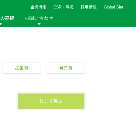
企業情報
CSR・環境
採用情報
Global Site
の基礎
お問い合わせ
報など
新着レシピ
検索ができます。
ト
手芸用品
編み針
人気レシピ
キルト
グッズ
ペーパークラフト
品番順
発売順
詳しく見る
2013年
2012年