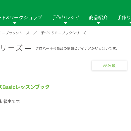
ント&ワークショップ
手作りレシピ
商品紹介
手作り
ミニブックシリーズ
／
手づくりミニブックシリーズ
商品名や商品情
その他の手作りナビ
手作りムービー
フリーワードで
リーズ
2023年
2022年
2021年
クロバー手芸商品の情報とアイデアがいっぱいです。
イング用品
はさみ
ソーメニュ
パッチワーク・キル
ーイング
パッチワーク・
修用品
ホビー材料・キット
作品本
おなまえつけ
品名順
の手芸
糸の手芸
ール
毛の手芸
刺しゅう
Basicレッスンブック
初級本です。
み物
インテリア
2018年
2017年
2016年
2015年
2014年
の他