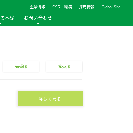
企業情報
CSR・環境
採用情報
Global Site
の基礎
お問い合わせ
報など
新着レシピ
検索ができます。
ト
手芸用品
編み針
人気レシピ
キルト
グッズ
ペーパークラフト
品番順
発売順
詳しく見る
2013年
2012年