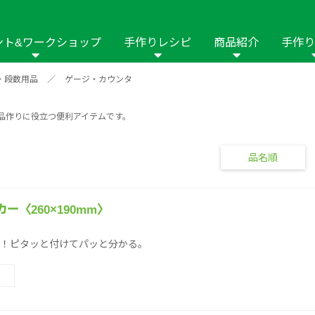
ント&ワークショップ
手作りレシピ
商品紹介
手作り
・段数用品
／
ゲージ・カウンタ
商品名や商品情
その他の手作りナビ
手作りムービー
フリーワードで
2023年
2022年
2021年
品作りに役立つ便利アイテムです。
イング用品
はさみ
ソーメニュ
パッチワーク・キル
ーイング
パッチワーク・
修用品
ホビー材料・キット
作品本
おなまえつけ
品名順
の手芸
糸の手芸
ール
毛の手芸
刺しゅう
ー〈260×190mm〉
！ピタッと付けてパッと分かる。
み物
インテリア
2018年
2017年
2016年
2015年
2014年
の他