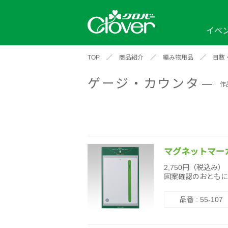
イベ
TOP
／
商品紹介
／
編み物用品
／
目数
イベント
編み物ナビ
ソーイングナビ
カテゴリから探す
ゲージ・カウンタ
2026年
2025年
2024年
作
新商品一覧
縫い針
ソー
アイテムから探す
ソ
編み物用品
インテリア
補
ワークショップ
布
クロバーモチーフ
ポルトボヌ
2026年
2025年
2024年
羊
マグネットマーカ
イベントレポート
2,750円（税込み）
図案確認のおともに
編
2024年
2020年
2019年
品番 : 55-107
そ