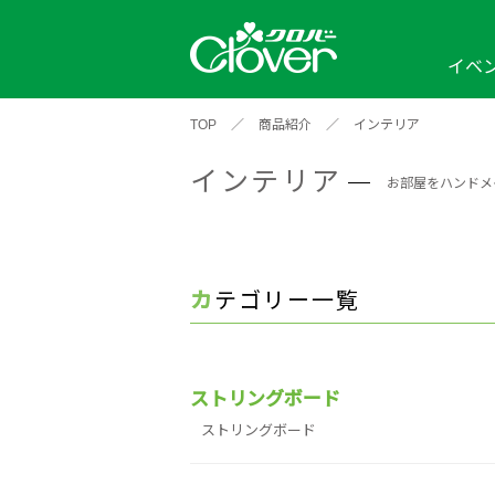
イベ
TOP
／
商品紹介
／
インテリア
イベント
編み物ナビ
ソーイングナビ
カテゴリから探す
インテリア
2026年
2025年
2024年
お部屋をハンドメ
新商品一覧
縫い針
ソー
アイテムから探す
ソ
編み物用品
インテリア
補
ワークショップ
布
クロバーモチーフ
ポルトボヌ
2026年
2025年
2024年
カテゴリー一覧
羊
イベントレポート
編
2024年
2020年
2019年
ストリングボード
ストリングボード
そ