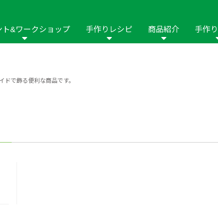
ント&ワークショップ
手作りレシピ
商品紹介
手作り
商品名や商品情
その他の手作りナビ
手作りムービー
フリーワードで
2023年
2022年
2021年
イドで飾る便利な商品です。
イング用品
はさみ
ソーメニュ
パッチワーク・キル
ーイング
パッチワーク・
修用品
ホビー材料・キット
作品本
おなまえつけ
の手芸
糸の手芸
ール
毛の手芸
刺しゅう
み物
インテリア
2018年
2017年
2016年
2015年
2014年
の他