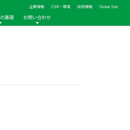
企業情報
CSR・環境
採用情報
Global Site
の基礎
お問い合わせ
報など
新着レシピ
検索ができます。
ト
手芸用品
編み針
人気レシピ
キルト
グッズ
ペーパークラフト
2013年
2012年