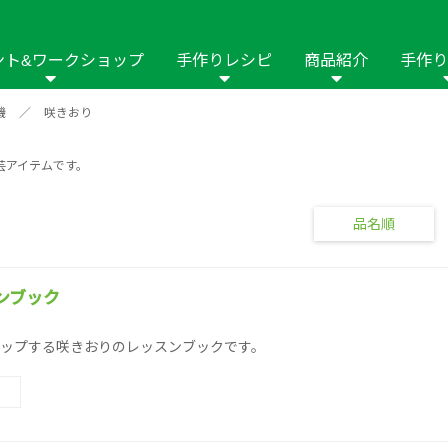
ント&ワークショップ
手作りレシピ
商品紹介
手作り
機
／
咲きおり
商品名や商品情
その他の手作りナビ
手作りムービー
フリーワードで
2023年
2022年
2021年
芸アイテムです。
イング用品
はさみ
ソーメニュ
パッチワーク・キル
ーイング
パッチワーク・
修用品
ホビー材料・キット
作品本
おなまえつけ
品名順
の手芸
糸の手芸
ール
毛の手芸
刺しゅう
ンブック
ップする咲きおりのレッスンブックです。
み物
インテリア
2018年
2017年
2016年
2015年
2014年
の他