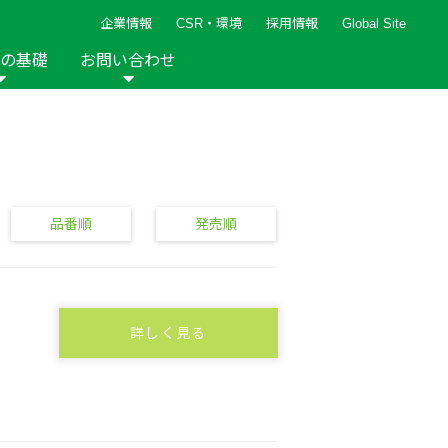
企業情報
CSR・環境
採用情報
Global Site
の基礎
お問い合わせ
報など
新着レシピ
検索ができます。
ト
手芸用品
編み針
人気レシピ
キルト
グッズ
ペーパークラフト
品番順
発売順
詳しく見る
2013年
2012年