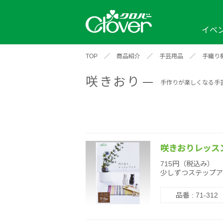
イベ
TOP
／
商品紹介
／
手芸用品
／
手織り
イベント
編み物ナビ
ソーイングナビ
カテゴリから探す
咲きおり
2026年
2025年
2024年
手作りが楽しくなる手
新商品一覧
縫い針
ソー
アイテムから探す
ソ
編み物用品
インテリア
補
ワークショップ
布
クロバーモチーフ
ポルトボヌ
2026年
2025年
2024年
羊
咲きおりレッス
イベントレポート
715円（税込み）
少しずつステップア
編
2024年
2020年
2019年
品番 : 71-312
そ