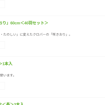
り」60cm＜40羽セット＞
）
・たのしい」に変えたクロバーの「咲きおり」。
＞1本入
使います。
ク＜長＞3本入