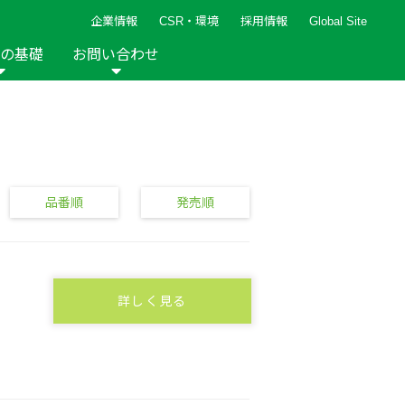
企業情報
CSR・環境
採用情報
Global Site
の基礎
お問い合わせ
報など
新着レシピ
検索ができます。
ト
手芸用品
編み針
人気レシピ
キルト
グッズ
ペーパークラフト
品番順
発売順
詳しく見る
2013年
2012年