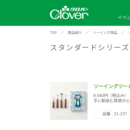
イベ
TOP
／
商品紹介
／
ソーイング用品
／
イベント
編み物ナビ
ソーイングナビ
カテゴリから探す
スタンダードシリーズ
2026年
2025年
2024年
新商品一覧
縫い針
ソー
アイテムから探す
ソ
編み物用品
インテリア
補
ワークショップ
布
クロバーモチーフ
ポルトボヌ
2026年
2025年
2024年
羊
ソーイングツー
イベントレポート
8,580円（税込み）
手に馴染む質感が心
編
2024年
2020年
2019年
品番 : 21-237
そ