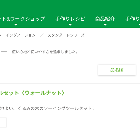
ント&ワークショップ
手作りレシピ
商品紹介
手作り
ソーイングノーション
／
スタンダードシリーズ
商品名や商品情
その他の手作りナビ
手作りムービー
フリーワードで
2023年
2022年
2021年
使い心地と使いやすさを追求しました。
イング用品
はさみ
ソーメニュ
パッチワーク・キル
ーイング
パッチワーク・
修用品
ホビー材料・キット
作品本
おなまえつけ
品名順
の手芸
糸の手芸
ール
毛の手芸
刺しゅう
ルセット〈ウォールナット〉
地よい、くるみの木のソーイングツールセット。
み物
インテリア
2018年
2017年
2016年
2015年
2014年
の他