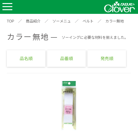
TOP
／
商品紹介
／
ソーメニュ
／
ベルト
／
カラー無地
カラー無地
ソーイングに必要な材料を揃えました。
品名順
品番順
発売順