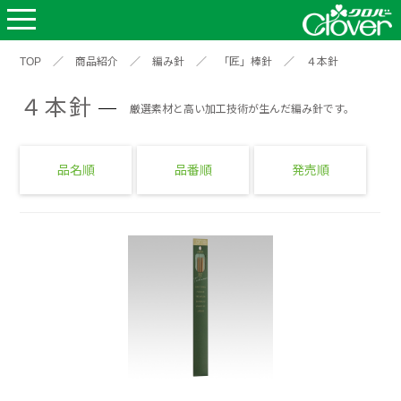
TOP
／
商品紹介
／
編み針
／
「匠」棒針
／
４本針
４本針
厳選素材と高い加工技術が生んだ編み針です。
品名順
品番順
発売順