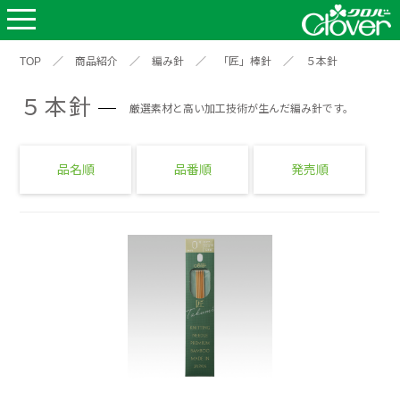
TOP
／
商品紹介
／
編み針
／
「匠」棒針
／
５本針
５本針
厳選素材と高い加工技術が生んだ編み針です。
品名順
品番順
発売順